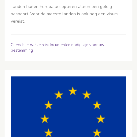
Landen buiten Europa accepteren alleen een geldig
paspoort. Voor de meeste landen is ook nog een visum
vereist.
Check hier welke reisdocumenten nodig zijn voor uw
bestemming