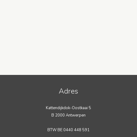
Adres
Kattendijkdok-Oostkaai 5
B 2000 Antwerpen
BTW BE 0440 448 591