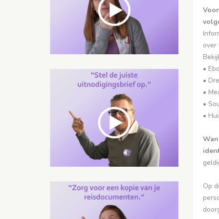
Voor
volg
Infor
over 
Bekij
• Eb
• Dre
• Med
• So
• Hui
Wann
iden
geldi
Op de
pers
doorg