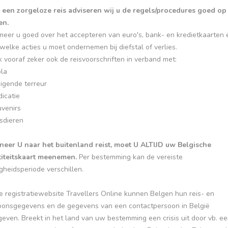
 een zorgeloze reis adviseren wij u de regels/procedures goed op 
en.
meer u goed over het accepteren van euro's, bank- en kredietkaarten 
welke acties u moet ondernemen bij diefstal of verlies.
k vooraf zeker ook de reisvoorschriften in verband met:
ola
igende terreur
icatie
uvenirs
sdieren
eer U naar het buitenland reist, moet U ALTIJD uw Belgische
titeitskaart meenemen.
Per bestemming kan de vereiste
gheidsperiode verschillen.
 registratiewebsite Travellers Online kunnen Belgen hun reis- en
oonsgegevens en de gegevens van een contactpersoon in België
even. Breekt in het land van uw bestemming een crisis uit door vb. ee