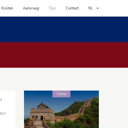
Kosten
Aanvraag
Tips
Contact
NL
China
t
ten