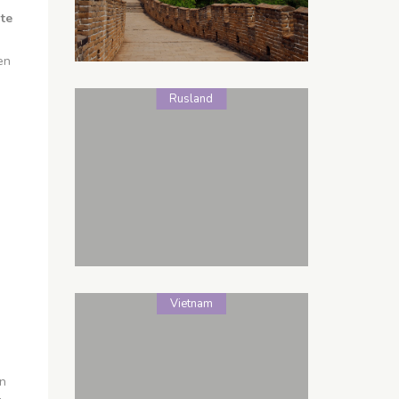
te
en
Rusland
Vietnam
n