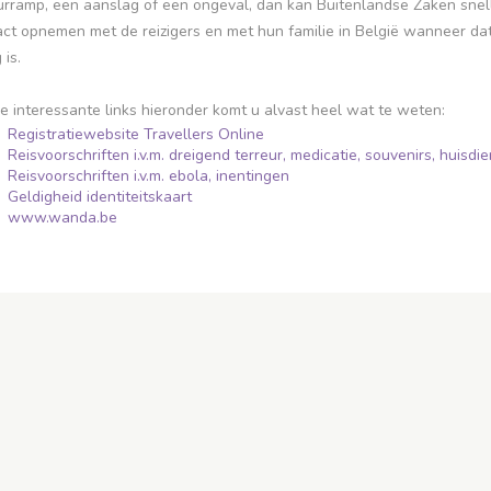
urramp, een aanslag of een ongeval, dan kan Buitenlandse Zaken snel
ct opnemen met de reizigers en met hun familie in België wanneer da
 is.
e interessante links hieronder komt u alvast heel wat te weten:
Registratiewebsite Travellers Online
Reisvoorschriften i.v.m. dreigend terreur, medicatie, souvenirs, huisdi
Reisvoorschriften i.v.m. ebola, inentingen
Geldigheid identiteitskaart
www.wanda.be