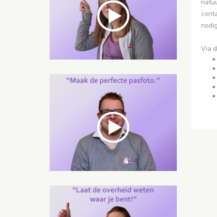
natu
conta
nodig
Via d