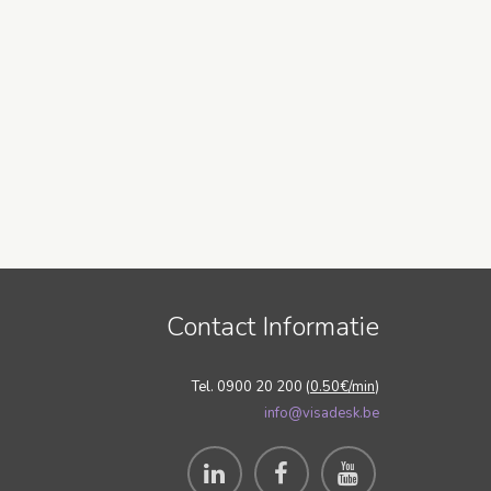
Contact Informatie
Tel. 0900 20 200 (
0.50€/min
)
info@visadesk.be