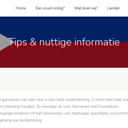
Home
Een visum nodig?
Wat doen wij?
Landen
Tips & nuttige informatie
rganiseren van een reis is een hele onderneming. U moet met heel wa
n rekening houden. Zo bestaan er voor het reizen met huisdieren,
rjarige kinderen of het meenemen van medicatie specifieke voorschrif
gelang uw bestemming.