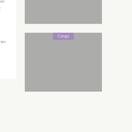
ler
t
Congo
eren